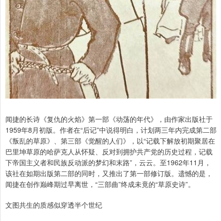
闻捷的长诗《复仇的火焰》第一部《动荡的年代》，由作家出版社于
1959年8月初版。作者在“后记”中说得明白，计划两三年内完成第二部
《叛乱的草原》、第三部《觉醒的人们》，以“记载下解放初期聚居在
巴里坤草原的哈萨克人从怀疑、反对到拥护共产党的历史过程，记载
下帝国主义者和民族反动派的梦幻和末路”，云云。至1962年11月，
该社在如期出版第二部的同时，又推出了第一部修订版。遗憾的是，
闻捷在创作巅峰期过早离世，“三部曲”终成未竟的“草原史诗”。
文图共生的质感似穿透半个世纪