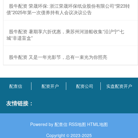
​股牛配资 荣晟环保: 浙江荣晟环保纸业股份有限公司“荣23转
债”2025年第一次债券持有人会议决议公告
​股牛配资 暑期享六折优惠，乘苏州河游船收集“沿沪宁”七
城“非遗盲盒”
​股牛配资 又是一年光影节，总有一束光为你照亮
配查信
配资开户
配资公司
实盘配资开户
友情链接：
Powered by
配查信
RSS地图
HTML地图
Copyright
© 2023-2025