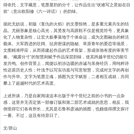
得依托，文字藏意，笔墨显韵的分寸，让作品生出“状难写之景如在目
前”（意出欧阳修《六一诗话》）的韵味。
据此无妨说，初版《复仇的火焰》的文墨惊艳，是多重元素共生的结
晶。尤丽形象是核心高光，其烫发与高跟鞋不仅是视觉符号，更具象
化了人物复杂性，让宏大叙事落地于个体命运，成为文图融合的鲜活
载体。大军西进的壮阔、毡房密谋的隐秘、草原青年的爱恋等场景，
文图精准呼应，从而搭建起作品的艺术骨架，形成张弛有度的审美节
奏。“藏露分寸”的智慧则赋予作品深层韵味，使其跨越半世纪仍能引
发共鸣。创作背景上，闻捷以初涉边疆的赤诚与亲身经历，用纯粹诗
性还原历史人性；叶浅予以写实功底与写意智慧，完成对文字的再创
作与升华。文字为笔墨立魂，插图为文字赋形，二者相互成就，共同
攀上了超越时代的艺术高度。
上述所谈，乃是自家阅读这本出版于半个世纪之前的小书的一点杂
感，这里并无否定第一部修订版和第二部艺术成就的意思，相反，我
倒觉得它们各有所长，尤其是石鲁和彦涵的插图，也颇值得撰文探讨
一番。不过，这且有待异日了。
文/群山