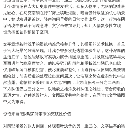
让个体情感在宏大历史事件中愈发鲜活。众多人物里，尤丽的塑造最
见匠心。在马克南躺在行军床上喷吐烟圈、暗自设计叛乱的核心场景
中，她以端进铜茶炊、轻声询问早餐的日常动作出场，这一行为在阴
谋语境中被赋予间谍意味，文字虽未加评判，却让人物复杂性立现，
也为插图创作预留了空间。
文字意境被叶浅予的墨线精准承接并升华，其插图的艺术惊艳，首见
于宏大场景的雄浑呈现。叶浅予曾多次赴边疆体验生活，这种深厚的
生活底子，使他能够以写实功力赋予插图厚重感，并以沉雄笔墨与大
军西进的气魄高度契合。他以斧劈刀削般的粗重折线勾勒昆仑山脉，
仅用峰顶留白模拟积雪，便尽显巍峨苍劲；山道行军队伍则以渐变细
线绘就，前实后虚的处理拉出空间层次，让浩荡之势在虚实对比中自
然流露。这幅插图采用“顶天立地”构图，上方山脉占三分之二画面，
下方队伍仅占三分之一，以地貌之雄浑反衬队伍之雄壮，暗合诗歌的
豪迈之情。这种以景衬人、文图高度共鸣的创作，在同时代文学插图
中尤为难得。
惊艳来自“违和感”所带来的突破性价值
对阴翳场景的张力刻画，体现着叶浅予的另一重匠心。文字描摹的毡