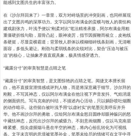
能感到文图共生的丰富张力。
在《沙尔拜回来了》一章里，双方对峙场景的冲突刻画，也同样展现
出了文图共鸣的深厚功力。文字以阿尔布满金的蛮横与牧人的畏怯构
建戏剧张力，叶浅予便以“刚柔对比”笔法精准承接，阿尔布满金用粗
重僵硬折线勾勒，眉骨凸起，眼神凌厉，指节因握鞭而棱立，皮袍线
条硬挺，尽显蛮横霸道；背景牧人群体以模糊细碎线条刻画，无清晰
面容，多低头避让。刚劲与柔弱线条的尖锐对比，契合“压迫与被压
迫”的核心，让抽象矛盾直观具象，极具情感穿透力。
“藏露分寸”的审美智慧是点睛之笔
“藏露分寸”的审美智慧，是文图惊艳的点睛之笔。闻捷文本擅长留
白，他不直接宣泄情感或评判人物，而是将深意藏于细节。沙尔拜的
刚毅，不写其神态，仅以阿尔布满金在他注视下声音发抖、气焰消退
的侧面烘托。写马克南的纠结，不描述内心活动，只以躺卧喷吐烟圈
的动作暗示。这些留白被叶浅予用“以虚衬实”的笔墨完美呼应并升
华。他不画沙尔拜的勇敢，仅绘阿尔布满金怒目圆睁却眼神躲闪的怒
中藏怯神态，反托出沙尔拜的威慑力。不刻意画烟圈，仅以马克南眉
峰紧蹙、指尖虚握烟斗悬在半空的神态，将内心纷乱转化为可视线
条。文字未言明的意境被笔墨补全，笔墨未绘尽的情绪可在文字中寻