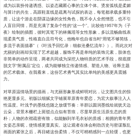
成为以装扮传递诱惑、以姿态藏匿心事的立体个体。烫发弧线是柔媚
与算计的共生，高跟鞋直线是疏离与试探的表达，每笔都承载多重特
质，让这个游走在阴谋边缘的女性角色，既不令人全然憎恶，也不引
人盲目同情，而是充满了复杂个性的“这一个”。比较他1957年为《子
夜》绘制的插图，彼时其笔下的林佩瑶等女性形象，多以流畅曲线表
现柔美气质，性格直白且符号化，他晚年也自省当时“用笔不够简练，
多流于表面描摹”（《叶浅予回忆录：细叙沧桑忆流年》）。而此次对
尤丽的刻画却实现了艺术超越，服饰不再是单纯的装饰元素，肢体也
非简单的动作呈现，两者共同成为深挖人物特质的艺术手段，彻底摆
脱文字“附属品”定位，成为能够独立传递情感、塑造人物、诠释主题
的艺术载体。在我看来，这份艺术勇气其实比单纯的美感更具震撼
力。
对草原温情场景的描画，与尤丽形象形成鲜明对比，让文图共生的惊
艳更显多元。初版以细腻文字铺展草原青年爱恋，为宏大叙事注入人
性温度。叶浅予的墨线也随之放缓节奏：羊群以圆润墨线绘就犹天边
云朵，背景木栅栏上斑驳点点似有苔痕，尽显草原生活原生态的质
朴；人物的衣褶疏密有致，似能触到羊毛衣衫的质感；相拥的青年男
女姿态亲昵，使情感更显真实。这让观者在体会刚劲历史与密谋叛乱
画面的紧张之后，再目睹这份柔情，不仅可稍稍感到一点轻缓，也更