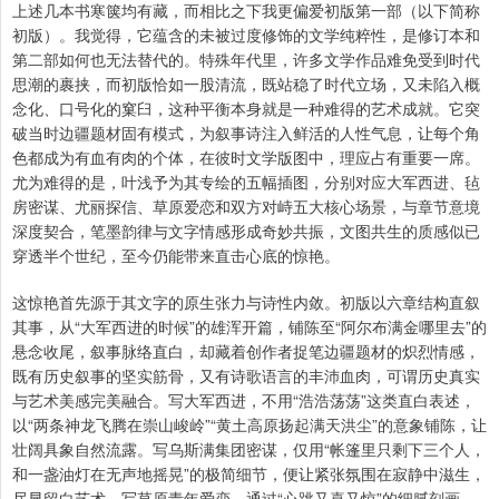
上述几本书寒箧均有藏，而相比之下我更偏爱初版第一部（以下简称
初版）。我觉得，它蕴含的未被过度修饰的文学纯粹性，是修订本和
第二部如何也无法替代的。特殊年代里，许多文学作品难免受到时代
思潮的裹挟，而初版恰如一股清流，既站稳了时代立场，又未陷入概
念化、口号化的窠臼，这种平衡本身就是一种难得的艺术成就。它突
破当时边疆题材固有模式，为叙事诗注入鲜活的人性气息，让每个角
色都成为有血有肉的个体，在彼时文学版图中，理应占有重要一席。
尤为难得的是，叶浅予为其专绘的五幅插图，分别对应大军西进、毡
房密谋、尤丽探信、草原爱恋和双方对峙五大核心场景，与章节意境
深度契合，笔墨韵律与文字情感形成奇妙共振，文图共生的质感似已
穿透半个世纪，至今仍能带来直击心底的惊艳。
这惊艳首先源于其文字的原生张力与诗性内敛。初版以六章结构直叙
其事，从“大军西进的时候”的雄浑开篇，铺陈至“阿尔布满金哪里去”的
悬念收尾，叙事脉络直白，却藏着创作者捉笔边疆题材的炽烈情感，
既有历史叙事的坚实筋骨，又有诗歌语言的丰沛血肉，可谓历史真实
与艺术美感完美融合。写大军西进，不用“浩浩荡荡”这类直白表述，
以“两条神龙飞腾在崇山峻岭”“黄土高原扬起满天洪尘”的意象铺陈，让
壮阔具象自然流露。写乌斯满集团密谋，仅用“帐篷里只剩下三个人，
和一盏油灯在无声地摇晃”的极简细节，便让紧张氛围在寂静中滋生，
尽显留白艺术。写草原青年爱恋，通过“心跳又喜又惊”的细腻刻画，