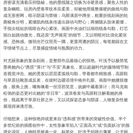
房密谋充满着压抑隐秘，他的墨线随之切换为冷硬质感，聚焦人性的
复杂幽暗。毡房内壁卷草纹本应柔美，却被他用规整僵硬的曲线勾勒
成无形密网，暗示阴谋与禁锢；乌斯满居中蹲坐，粗重折线刻画的轮
廓棱角分明，紧绷肌肉线条传递出躁动与野心；两侧随从肢体紧绷，
手指尖锐短折线暗合内心紧张。画面中央油灯以细劲线条勾勒，灯芯
留白如跳动微光，既还原“无声摇晃”的细节，又以明暗对比强化紧张
感、恐怖感。微弱光芒仅照亮一隅，更显周遭的阴沉，每笔都踩在文
字情绪节点上，尽显捕捉情绪与氛围的功力。
对尤丽形象的复杂刻画，是整部作品最核心的惊艳。叶浅予以极简笔
墨将她内心“诱惑”“算计”与“不安”具象化，更以超越时代的服饰细节制
造视觉冲击。她的烫发以层层柔弧线勾勒，带着都市精致感，高跟鞋
与草原毡靴形成反差，在彼时边疆语境中格外扎眼。画面中她腰肢微
曲，眼角上挑，嘴角噙着一丝淫邪笑意，妩媚中藏着算计；而马克南
松弛的姿态更衬出她的“非日常”，波浪卷发与高跟鞋注解着她的身
份，既疏离于草原社群之外，又以试探姿态参与阴谋，人物复杂性被
展现得淋漓尽致。
仔细想来，这种惊艳抑或更来自“违和感”所带来的突破性价值。半个
多世纪前的插图创作中，女性形象常陷入“正面高大”或“负面妖冶”的脸
谱化误区，人物特质被单一化、标签化。叶浅予却跳出藩篱，让尤丽