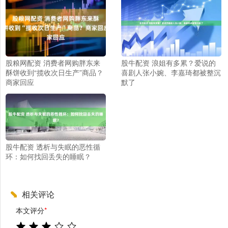
股粮网配资 消费者网购胖东来
股牛配资 浪姐有多累？爱说的
酥饼收到“揽收次日生产”商品？
喜剧人张小婉、李嘉琦都被整沉
商家回应
默了
股牛配资 透析与失眠的恶性循
环：如何找回丢失的睡眠？
相关评论
本文评分
*