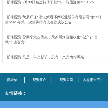
​股牛配资 7月30日精达转债下跌2%，转股溢价率19.5%
​股牛配资 荣晟环保: 浙江荣晟环保纸业股份有限公司“荣23转
债”2025年第一次债券持有人会议决议公告
​股牛配资 暑期享六折优惠，乘苏州河游船收集“沿沪宁”七
城“非遗盲盒”
​股牛配资 又是一年光影节，总有一束光为你照亮
配查信
配资开户
配资公司
实盘配资开户
友情链接：