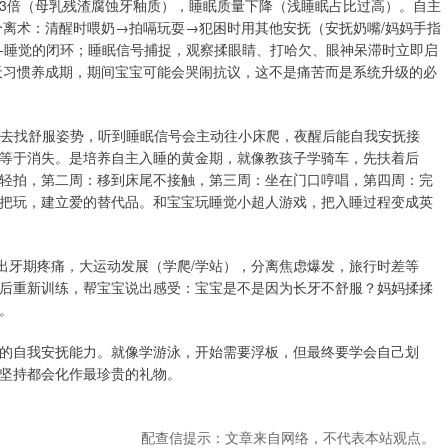
3倍（母乳残渣腐蚀牙釉质），睡眠质量下降（浅睡眠占比过高）。自主
分离术：清醒时喂奶→拍嗝玩耍→犯困时用其他安抚（安抚奶嘴/妈妈手指
-睡觉的闭环；睡眠信号捕捉，观察揉眼睛、打哈欠、眼神呆滞时立即启
1天习惯养成期，期间宝宝可能会哭闹抗议，这不是痛苦而是系统升级的必
来翻去找舒服姿势，听到睡眠信号会主动往小床爬，夜醒后能自我安抚接
等于消失。是培养自主入睡的黄金期，就像教孩子学骑车，先扶着后
轻拍，第二周：移到床尾不接触，第三周：坐在门口哼唱，第四周：完
把玩，建立爱的替代品。和宝宝玩睡觉小超人游戏，把入睡过程变成英
。
出牙期疼痛，大运动发展（学爬/学站），分离焦虑爆发，旅行时差等
后重新训练，帮宝宝说出感受：宝宝是不是因为长牙不舒服？妈妈揉揉
。
的自我安抚能力。就像学游泳，开始需要浮板，但最终要学会自己划
坚持都会化作最珍贵的礼物。
配查信提示：文章来自网络，不代表本站观点。