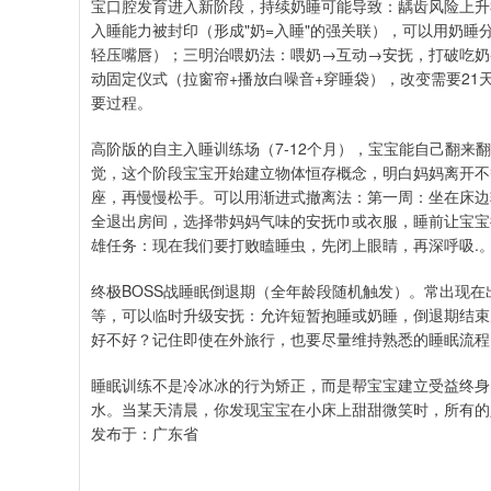
宝口腔发育进入新阶段，持续奶睡可能导致：龋齿风险上升
入睡能力被封印（形成"奶=入睡"的强关联），可以用奶睡
轻压嘴唇）；三明治喂奶法：喂奶→互动→安抚，打破吃奶
动固定仪式（拉窗帘+播放白噪音+穿睡袋），改变需要2
要过程。
高阶版的自主入睡训练场（7-12个月），宝宝能自己翻
觉，这个阶段宝宝开始建立物体恒存概念，明白妈妈离开不
座，再慢慢松手。可以用渐进式撤离法：第一周：坐在床边
全退出房间，选择带妈妈气味的安抚巾或衣服，睡前让宝宝
雄任务：现在我们要打败瞌睡虫，先闭上眼睛，再深呼吸.
终极BOSS战睡眠倒退期（全年龄段随机触发）。常出现在
等，可以临时升级安抚：允许短暂抱睡或奶睡，倒退期结束
好不好？记住即使在外旅行，也要尽量维持熟悉的睡眠流程
睡眠训练不是冷冰冰的行为矫正，而是帮宝宝建立受益终身
水。当某天清晨，你发现宝宝在小床上甜甜微笑时，所有的
发布于：广东省