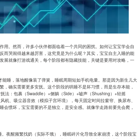
作用。然而，许多小伙伴都面临着一个共同的困扰。如何让宝宝学会自
反而哭闹得越来越厉害，这究竟是为什么呢？其实，宝宝自主入睡的能
发展就像打游戏通关，每个阶段都有隐藏技能，关键是要用对攻略，一
歌才能睡，落地醒像装了弹簧，睡眠周期短如手机电量。那是因为新生儿大
繁，确实需要更多安抚。这个阶段的哄睡不是坏习惯，而是生存本能，
裹（Swaddle）+侧躺（Side）+嘘声（Shushing）+轻摇
音神器用吹风机、吸尘器音效（模拟子宫环境），每天固定时间拉窗帘、换尿布、
睡会惯坏，宝宝需要的不是独立，是安全感。就像学走路前要先会爬，
能睡。夜醒频繁找奶（实际不饿），睡眠碎片化导致全家崩溃，这个阶段宝