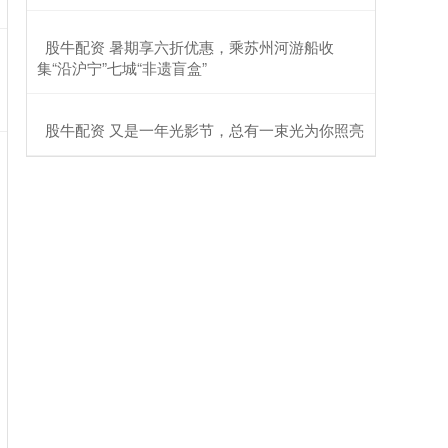
​股牛配资 暑期享六折优惠，乘苏州河游船收
集“沿沪宁”七城“非遗盲盒”
​股牛配资 又是一年光影节，总有一束光为你照亮