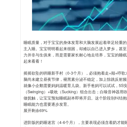
睡眠质量，对于宝宝的身体发育和大脑发展起着举足轻重的
主入睡。宝宝明明看起来很困，却难以自己进入梦乡，甚至
力并非与生俱来，而是需要家长耐心地去培养，宝宝的睡眠
起来看看！
摇摇欲坠的哄睡新手村（0-3个月），必须抱着走+颠+哼
脑尚未建立昼夜节律，褪黑素分泌不稳定，加上惊跳反射频
就像小企鹅需要妈妈温暖育儿袋。新手爸妈可以试试，5S安抚法：包
（Swinging）+吸吮（Sucking）组合出击；白噪
做抚触，让宝宝预知睡眠副本即将开启。这个阶段别纠结抱
睡眠能力也需要逐步发育。
展开剩余69%
进阶版的奶睡迷宫（4-6个月），主要表现必须含着奶才