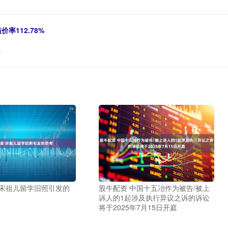
价率112.78%
0
 宋祖儿留学旧照引发的
股牛配资 中国十五冶作为被告/被上
诉人的1起涉及执行异议之诉的诉讼
将于2025年7月15日开庭