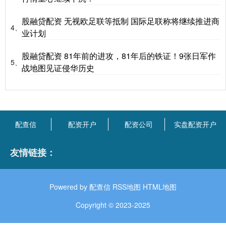
股融贷配资 无视欧足联等抵制 国际足联称将继续推进商
4、
业计划
股融贷配资 81年前的进攻，81年后的铁证！9张日军作
5、
战地图见证侵华历史
配查信
配资开户
配资公司
实盘配资开户
友情链接：
Powered by
配查信
RSS地图
HTML地图
Copyright
© 2023-2025