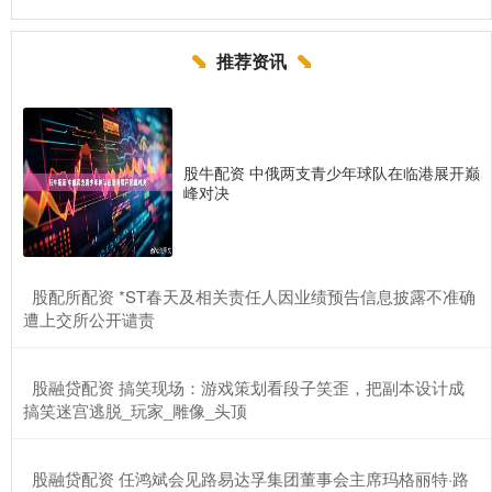
推荐资讯
股牛配资 中俄两支青少年球队在临港展开巅
峰对决
​股配所配资 *ST春天及相关责任人因业绩预告信息披露不准确
遭上交所公开谴责
​股融贷配资 搞笑现场：游戏策划看段子笑歪，把副本设计成
搞笑迷宫逃脱_玩家_雕像_头顶
​股融贷配资 任鸿斌会见路易达孚集团董事会主席玛格丽特·路