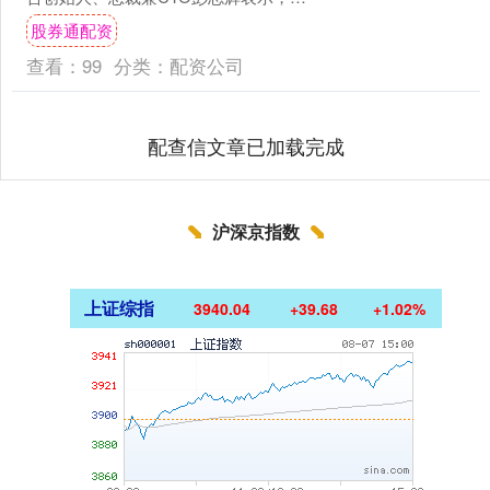
身智能的“ChatGPT时刻”已近在眼前，下
股券通配资
一个十....
查看：
99
分类：
配资公司
配查信文章已加载完成
沪深京指数
上证综指
3940.04
+39.68
+1.02%