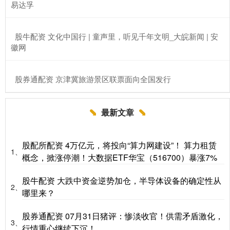
易达孚
​股牛配资 文化中国行 | 童声里，听见千年文明_大皖新闻 | 安
徽网
​股券通配资 京津冀旅游景区联票面向全国发行
最新文章
股配所配资 4万亿元，将投向“算力网建设”！ 算力租赁
1、
概念，掀涨停潮！大数据ETF华宝（516700）暴涨7%
股牛配资 大跌中资金逆势加仓，半导体设备的确定性从
2、
哪里来？
股券通配资 07月31日猪评：惨淡收官！供需矛盾激化，
3、
行情重心继续下沉！