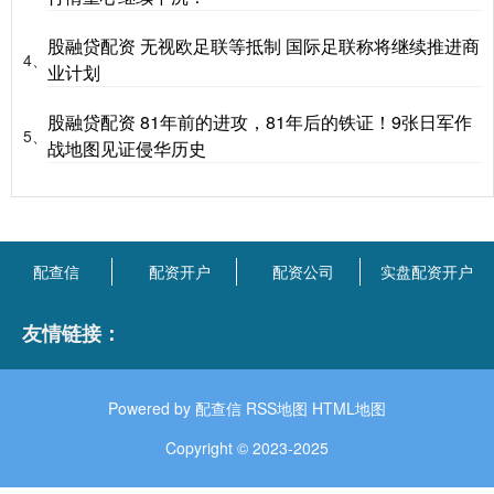
股融贷配资 无视欧足联等抵制 国际足联称将继续推进商
4、
业计划
股融贷配资 81年前的进攻，81年后的铁证！9张日军作
5、
战地图见证侵华历史
配查信
配资开户
配资公司
实盘配资开户
友情链接：
Powered by
配查信
RSS地图
HTML地图
Copyright
© 2023-2025