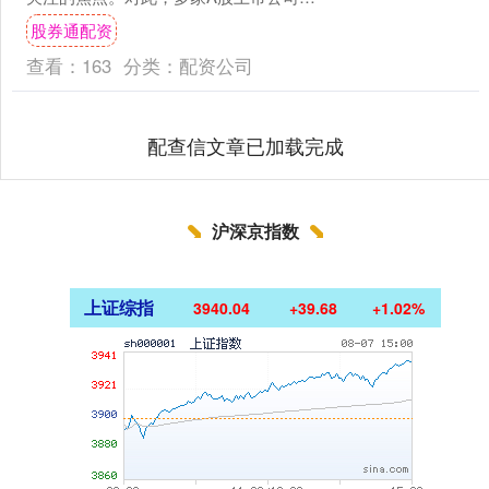
互动平台作出回应： -博盈特焊：公司的
股券通配资
防腐防磨堆焊技术....
查看：
163
分类：
配资公司
配查信文章已加载完成
沪深京指数
上证综指
3940.04
+39.68
+1.02%