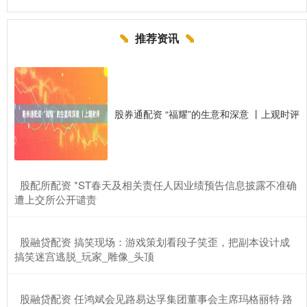
推荐资讯
股券通配资 “福耀”的生意和深意 丨上观时评
​股配所配资 *ST春天及相关责任人因业绩预告信息披露不准确
遭上交所公开谴责
​股融贷配资 搞笑现场：游戏策划看段子笑歪，把副本设计成
搞笑迷宫逃脱_玩家_雕像_头顶
​股融贷配资 任鸿斌会见路易达孚集团董事会主席玛格丽特·路