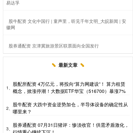
易达孚
​股牛配资 文化中国行 | 童声里，听见千年文明_大皖新闻 | 安
徽网
​股券通配资 京津冀旅游景区联票面向全国发行
最新文章
股配所配资 4万亿元，将投向“算力网建设”！ 算力租赁
1、
概念，掀涨停潮！大数据ETF华宝（516700）暴涨7%
股牛配资 大跌中资金逆势加仓，半导体设备的确定性从
2、
哪里来？
股券通配资 07月31日猪评：惨淡收官！供需矛盾激化，
3、
行情重心继续下沉！