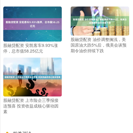
股融贷配资 油价调整搁浅，美
国原油大跌5%后，俄美会谈预
股融贷配资 安凯客车9.93%涨
期令油价持续下跌
停，总市值58.25亿元
股融贷配资 上市险企三季报接
连预喜 投资收益成核心驱动因
素