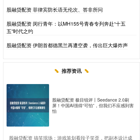
股融贷配资 菲律宾防长语无伦次、答非所问
股融贷配资 闵行青年：以MH155号青春专列奔赴“十五
五”时代之约
股融贷配资 伊朗首都德黑兰再遭空袭，传出巨大爆炸声
推荐资讯
股融贷配资 极目锐评丨Seedance 2.0刷
屏！中国AI强得“可怕”，但我们不应感到害
怕
​股融贷配资 搞笑现场：游戏策划看段子笑歪，把副本设计成