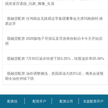
搞笑迷宫逃脱_玩家_雕像_头顶
​股融贷配资 任鸿斌会见路易达孚集团董事会主席玛格丽特·路
易达孚
​股融贷配资 2025版电子导游证及导游身份标识卡今天开始启
用
​股融贷配资 7月30日渝水转债下跌0.25%，转股溢价率25.58%
​股融贷配资 油价调整搁浅，美国原油大跌5%后，俄美会谈预
期令油价持续下跌
配查信
配资开户
配资公司
实盘配资开户