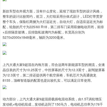
新款车型在外观方面，没有什么变化，延续了现款车型的设计风格，
整车的设计比较简约，前卫，大灯组采用分体式设计，LED灯带贯穿
整个车头，保险杠两侧为大灯远近光，自动大灯，自适应远近光为标
配，轮胎的尺寸为225/60 R18，第二排车门采用双侧电动开闭，前排
+后排隔音玻璃，后排隐私玻璃均为标配，长宽高分别为
5270x2000x1848毫米，轴距为3200毫米。
上汽大通大家9超混在内饰方面，符合这两年新能源车型的潮流，全液
晶仪表的尺寸为10.25英寸，中控屏幕的尺寸为12.3英寸，副驾驶屏幕
为12.3英寸，第二排还提供两个航空座椅，车机芯片为高通骁龙
8155，顶峰智造版的配置也是比较扎实，可以满足日常使用。
动力部分，上汽大通大家9超混搭载插电混动系统，由1.5T涡轮增压
发动机+电动机组成，发动机达到了150马力，电动机总功率为176千