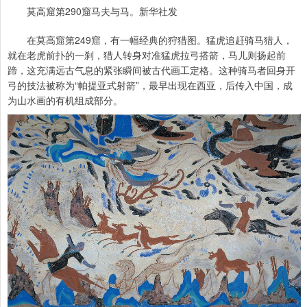
莫高窟第290窟马夫与马。新华社发
在莫高窟第249窟，有一幅经典的狩猎图。猛虎追赶骑马猎人，
就在老虎前扑的一刹，猎人转身对准猛虎拉弓搭箭，马儿则扬起前
蹄，这充满远古气息的紧张瞬间被古代画工定格。这种骑马者回身开
弓的技法被称为“帕提亚式射箭”，最早出现在西亚，后传入中国，成
为山水画的有机组成部分。