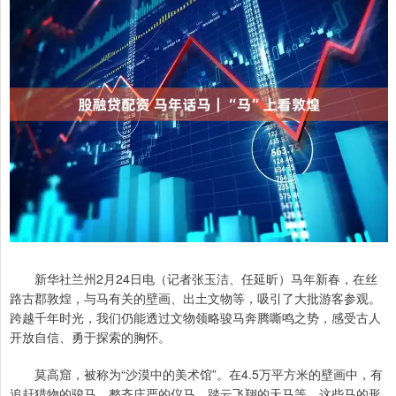
新华社兰州2月24日电（记者张玉洁、任延昕）马年新春，在丝
路古郡敦煌，与马有关的壁画、出土文物等，吸引了大批游客参观。
跨越千年时光，我们仍能透过文物领略骏马奔腾嘶鸣之势，感受古人
开放自信、勇于探索的胸怀。
莫高窟，被称为“沙漠中的美术馆”。在4.5万平方米的壁画中，有
追赶猎物的骏马、整齐庄严的仪马、踏云飞翔的天马等。这些马的形