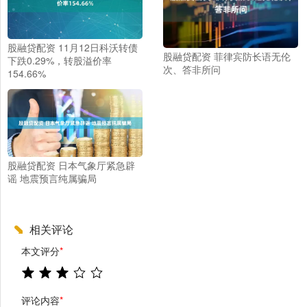
股融贷配资 11月12日科沃转债
股融贷配资 菲律宾防长语无伦
下跌0.29%，转股溢价率
次、答非所问
154.66%
股融贷配资 日本气象厅紧急辟
谣 地震预言纯属骗局
相关评论
本文评分
*
评论内容
*