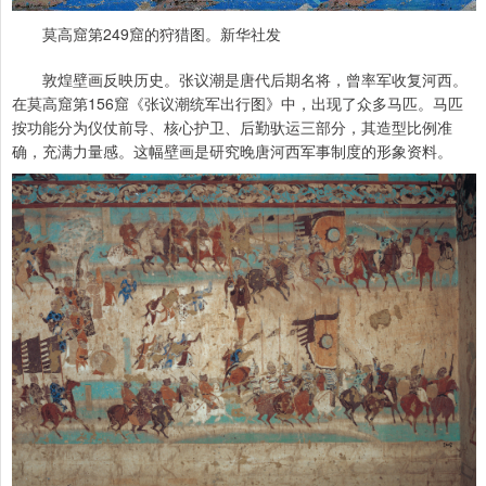
莫高窟第249窟的狩猎图。新华社发
敦煌壁画反映历史。张议潮是唐代后期名将，曾率军收复河西。
在莫高窟第156窟《张议潮统军出行图》中，出现了众多马匹。马匹
按功能分为仪仗前导、核心护卫、后勤驮运三部分，其造型比例准
确，充满力量感。这幅壁画是研究晚唐河西军事制度的形象资料。