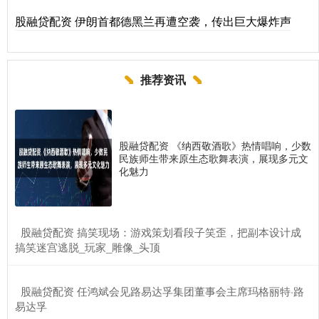
股融贷配资 伊朗首都德黑兰再遭空袭，传出巨大爆炸声
推荐资讯
股融贷配资 《纳西敬酒歌》热情唱响，少数
民族师生带来原生态歌舞表演，展现多元文
化魅力
​股融贷配资 搞笑现场：游戏策划看段子笑歪，把副本设计成
搞笑迷宫逃脱_玩家_雕像_头顶
​股融贷配资 任鸿斌会见路易达孚集团董事会主席玛格丽特·路
易达孚