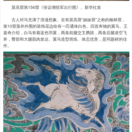
莫高窟第156窟《张议潮统军出行图》。新华社发
古人对马充满了浪漫想象。在有莫高窟“姊妹窟”之称的榆林窟，
第10窟藻井外围的装饰花边绘有一匹通体白色、回首奔驰的翼马。王
嘉奇介绍，白马有着蓝色羽翼，两条前腿交叉腾踏，两条后腿凌空飞
奔，臀部和大腿肌肉发达。翼马造型简练、体态优美，是同题材的佳
作。