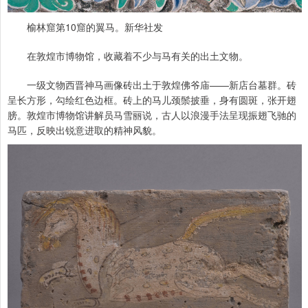
榆林窟第10窟的翼马。新华社发
在敦煌市博物馆，收藏着不少与马有关的出土文物。
一级文物西晋神马画像砖出土于敦煌佛爷庙——新店台墓群。砖
呈长方形，勾绘红色边框。砖上的马儿颈鬃披垂，身有圆斑，张开翅
膀。敦煌市博物馆讲解员马雪丽说，古人以浪漫手法呈现振翅飞驰的
马匹，反映出锐意进取的精神风貌。