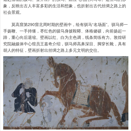
象，反映出古人丰富多彩的生活和想象，也折射出古代丝绸之路上的
社会景观。
莫高窟第290窟北周时期的壁画中，绘有驯马“名场面”。驯马师一
手扬鞭、一手持缰，枣红色的骏马身披鞍鞯、体格健硕，向前扬起一
蹄，重心向后退缩。壁画以红、白为主色调，线条简练有力。敦煌研
究院融媒体中心馆员王嘉奇介绍，驯马师高鼻深目、脚穿长靴，具有
胡人的特征，壁画折射出丝绸之路上多元文明的交往。