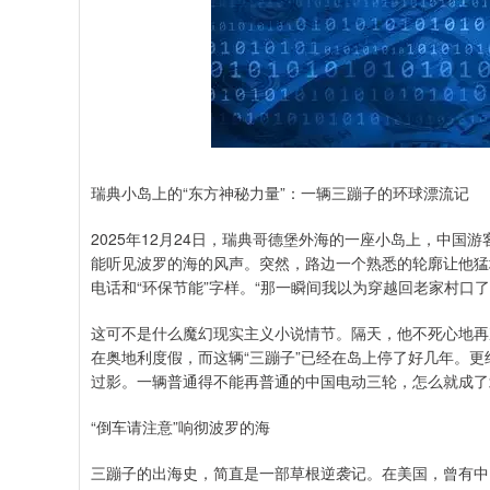
瑞典小岛上的“东方神秘力量”：一辆三蹦子的环球漂流记
2025年12月24日，瑞典哥德堡外海的一座小岛上，中
能听见波罗的海的风声。突然，路边一个熟悉的轮廓让他猛
电话和“环保节能”字样。“那一瞬间我以为穿越回老家村口
这可不是什么魔幻现实主义小说情节。隔天，他不死心地再
在奥地利度假，而这辆“三蹦子”已经在岛上停了好几年。更
过影。一辆普通得不能再普通的中国电动三轮，怎么就成了
“倒车请注意”响彻波罗的海
三蹦子的出海史，简直是一部草根逆袭记。在美国，曾有中