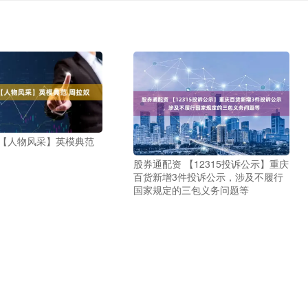
 【人物风采】英模典范
股券通配资 【12315投诉公示】重庆
百货新增3件投诉公示，涉及不履行
国家规定的三包义务问题等