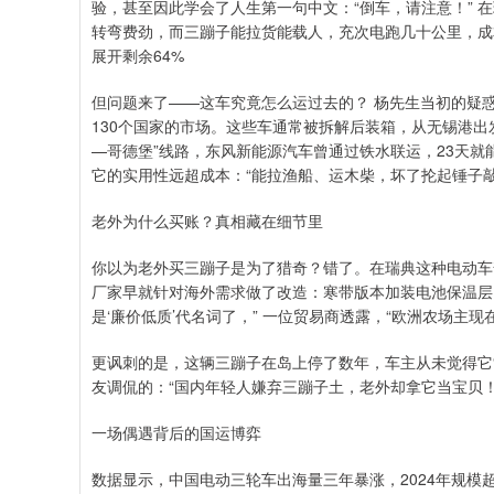
验，甚至因此学会了人生第一句中文：“倒车，请注意！”
转弯费劲，而三蹦子能拉货能载人，充次电跑几十公里，成
展开剩余64%
但问题来了——这车究竟怎么运过去的？ 杨先生当初的疑
130个国家的市场。这些车通常被拆解后装箱，从无锡港
—哥德堡”线路，东风新能源汽车曾通过铁水联运，23天
它的实用性远超成本：“能拉渔船、运木柴，坏了抡起锤子敲
老外为什么买账？真相藏在细节里
你以为老外买三蹦子是为了猎奇？错了。在瑞典这种电动车
厂家早就针对海外需求做了改造：寒带版本加装电池保温层
是‘廉价低质’代名词了，” 一位贸易商透露，“欧洲农场主
更讽刺的是，这辆三蹦子在岛上停了数年，车主从未觉得它
友调侃的：“国内年轻人嫌弃三蹦子土，老外却拿它当宝贝！
一场偶遇背后的国运博弈
数据显示，中国电动三轮车出海量三年暴涨，2024年规模超