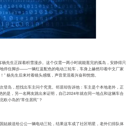
国游客杨先生正踩着积雪漫步。这个仅需一两小时就能逛完的孤岛，安静得只
地停住脚步——一辆红蓝配色的电动三轮车，车身上赫然印着中文厂家
了！” 杨先生后来对着镜头感慨，声音里混着兴奋和恍惚。
次登岛，想找出车主问个究竟。邻居却告诉他：车主是个本地老外，正
绝的是，另一名网友跳出来证明，自己2024年就在同一地点和这辆车合
北欧小岛的“常住居民”？
国姑娘送给公公一辆电动三轮，结果这车成了社区明星，老外们排队体