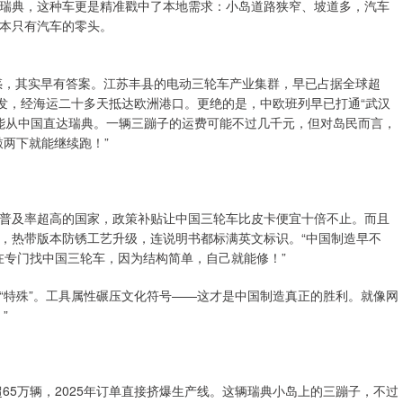
 在瑞典，这种车更是精准戳中了本地需求：小岛道路狭窄、坡道多，汽车
本只有汽车的零头。
惑，其实早有答案。江苏丰县的电动三轮车产业集群，早已占据全球超
出发，经海运二十多天抵达欧洲港口。更绝的是，中欧班列早已打通“武汉
就能从中国直达瑞典。一辆三蹦子的运费可能不过几千元，但对岛民而言，
两下就能继续跑！”
普及率超高的国家，政策补贴让中国三轮车比皮卡便宜十倍不止。而且
，热带版本防锈工艺升级，连说明书都标满英文标识。“中国制造早不
现在专门找中国三轮车，因为结构简单，自己就能修！”
“特殊”。工具属性碾压文化符号——这才是中国制造真正的胜利。就像网
”
65万辆，2025年订单直接挤爆生产线。这辆瑞典小岛上的三蹦子，不过