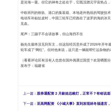
是沧海一粟。但它的神奇之处在于，它既没蹭元宇宙热点，也
中欧班列的铁轨、港口的集装箱、本地老外熟练的驾驶技术
电动车补贴扯皮时，中国三轮车已经跑在了波罗的海的冰天
见血。
尾声：三蹦子不会讲故事，但山海挡不住
杨先生最终没见到车主，但这段经历意外成了2026年开
轮车成了“网红”。但对他来说，这只是一辆能帮忙运杂物的
（看看评论区有没有人也曾在国外偶遇过国货？欢迎晒图分
发布于：福建省
上一篇：
股券通配资 2 月龄娃总瞅灯，正常不？有啥说道
下一篇：
至高网配资 《小城大事》直到发现林冬福遗言