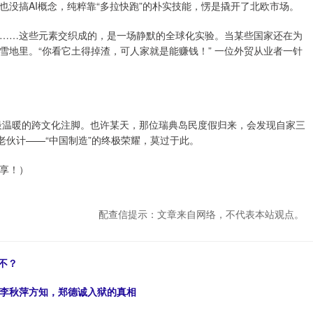
没搞AI概念，纯粹靠“多拉快跑”的朴实技能，愣是撬开了北欧市场。
……这些元素交织成的，是一场静默的全球化实验。当某些国家还在为
雪地里。“你看它土得掉渣，可人家就是能赚钱！” 一位外贸从业者一针
年最温暖的跨文化注脚。也许某天，那位瑞典岛民度假归来，会发现自家三
老伙计——“中国制造”的终极荣耀，莫过于此。
享！）
配查信提示：文章来自网络，不代表本站观点。
不？
，李秋萍方知，郑德诚入狱的真相