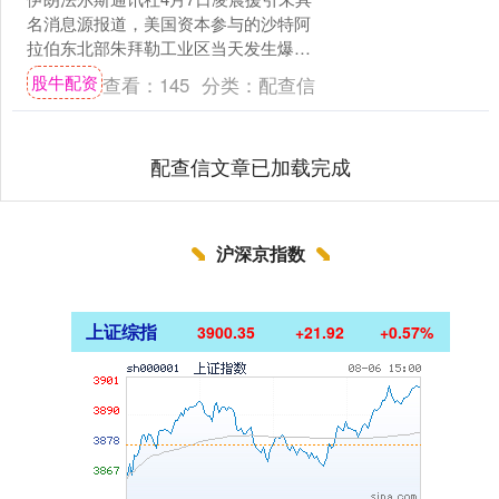
名消息源报道，美国资本参与的沙特阿
拉伯东北部朱拜勒工业区当天发生爆
炸，系遭到大范围打击。....
股牛配资
查看：
145
分类：
配查信
配查信文章已加载完成
沪深京指数
上证综指
3900.35
+21.92
+0.57%