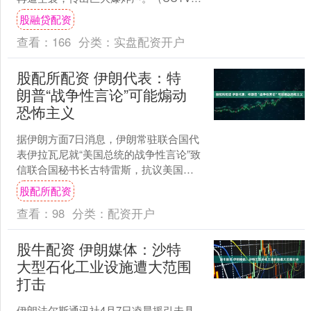
际时讯）....
股融贷配资
查看：
166
分类：
实盘配资开户
股配所配资 伊朗代表：特
朗普“战争性言论”可能煽动
恐怖主义
据伊朗方面7日消息，伊朗常驻联合国代
表伊拉瓦尼就“美国总统的战争性言论”致
信联合国秘书长古特雷斯，抗议美国总
统特朗普最新言论，称其可能构成对恐
股配所配资
怖主义的直接煽动。....
查看：
98
分类：
配资开户
股牛配资 伊朗媒体：沙特
大型石化工业设施遭大范围
打击
伊朗法尔斯通讯社4月7日凌晨援引未具