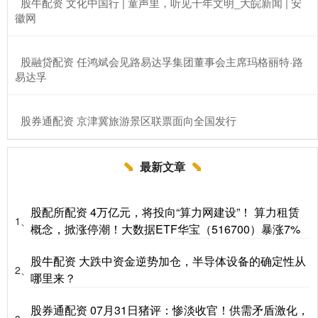
​股牛配资 文化中国行 | 童声里，听见千年文明_大皖新闻 | 安
徽网
​股融贷配资 任鸿斌会见路易达孚集团董事会主席玛格丽特·路
易达孚
​股券通配资 京津冀旅游景区联票面向全国发行
最新文章
股配所配资 4万亿元，将投向“算力网建设”！ 算力租赁
1、
概念，掀涨停潮！大数据ETF华宝（516700）暴涨7%
股牛配资 大跌中资金逆势加仓，半导体设备的确定性从
2、
哪里来？
股券通配资 07月31日猪评：惨淡收官！供需矛盾激化，