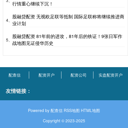
3、
行情重心继续下沉！
股融贷配资 无视欧足联等抵制 国际足联称将继续推进商
4、
业计划
股融贷配资 81年前的进攻，81年后的铁证！9张日军作
5、
战地图见证侵华历史
配查信
配资开户
配资公司
实盘配资开户
友情链接：
Powered by
配查信
RSS地图
HTML地图
Copyright
© 2023-2025