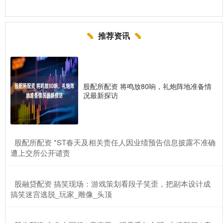
推荐资讯
股配所配资 将鸣放80响，礼炮阵地准备情
况最新探访
​股配所配资 *ST春天及相关责任人因业绩预告信息披露不准确
遭上交所公开谴责
​股融贷配资 搞笑现场：游戏策划看段子笑歪，把副本设计成
搞笑迷宫逃脱_玩家_雕像_头顶