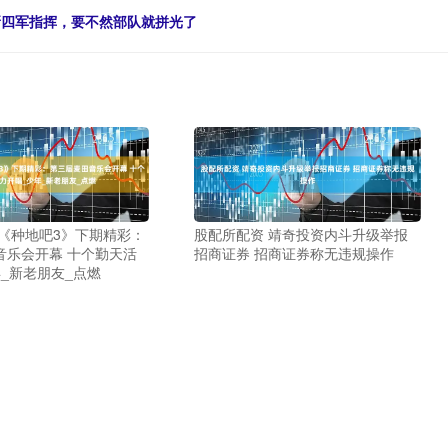
新四军指挥，要不然部队就拼光了
 《种地吧3》下期精彩：
股配所配资 靖奇投资内斗升级举报
音乐会开幕 十个勤天活
招商证券 招商证券称无违规操作
_新老朋友_点燃